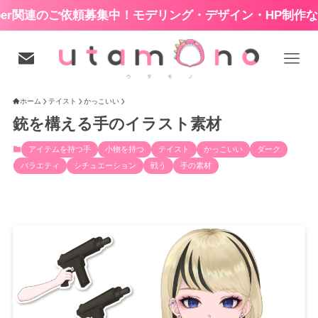
のご依頼募集中！モデリング・デザイン・HP制作など
ホーム
テイスト
かっこいい
銃を構える手のイラスト素材
アイテムを持つ手
小物を持つ
テイスト
かっこいい
ダーク
バラエティ
シチュエーション
戦う
手の素材