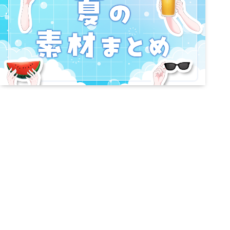
order & Collaborations
ご依頼やコラボ
イラスト/Live2D/モデリング/ロゴ/ホームペー