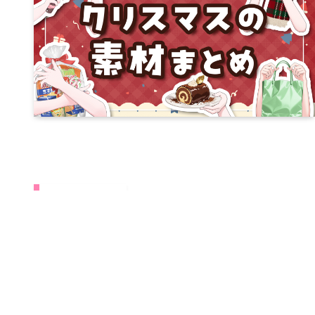
トピックス
Looking F
立ち絵募