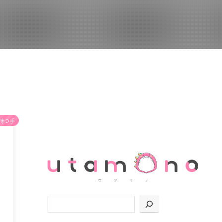
持つ手
検索