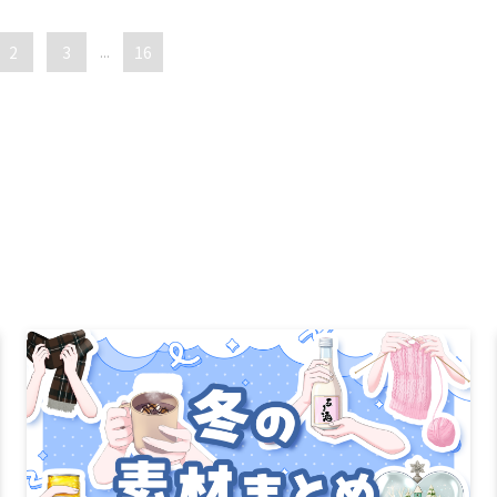
2
3
...
16