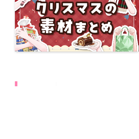
トピックス
Looking F
立ち絵募