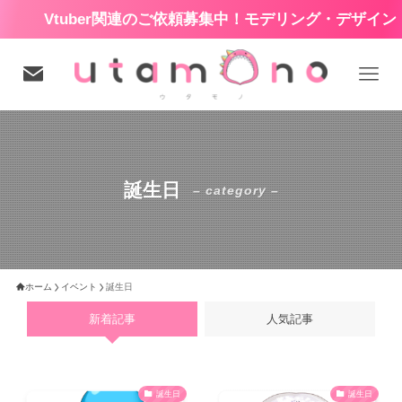
Vtuber関連のご依頼募集中！モデリング・デザイン・H
誕生日
– category –
ホーム
イベント
誕生日
新着記事
人気記事
誕生日
誕生日