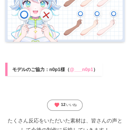
モデルのご協力：n0p1様（
@___n0p1
）
favorite
12
いいね
たくさん反応をいただいた素材は、皆さんの声と
して今後の制作に反映していきます！